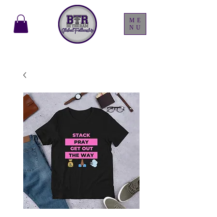
ME
NU