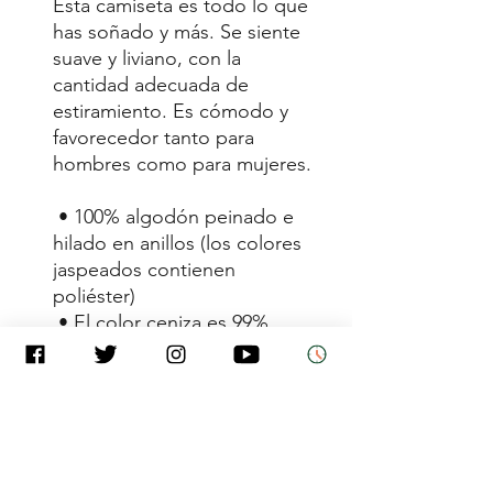
Esta camiseta es todo lo que 
has soñado y más. Se siente 
suave y liviano, con la 
cantidad adecuada de 
estiramiento. Es cómodo y 
favorecedor tanto para 
hombres como para mujeres.
 • 100% algodón peinado e 
hilado en anillos (los colores 
jaspeados contienen 
poliéster)
 • El color ceniza es 99% 
algodón peinado e hilado en 
anillos, 1% poliéster
 • Los colores jaspeados son 
52% algodón peinado e 
hilado en anillos, 48% 
poliéster