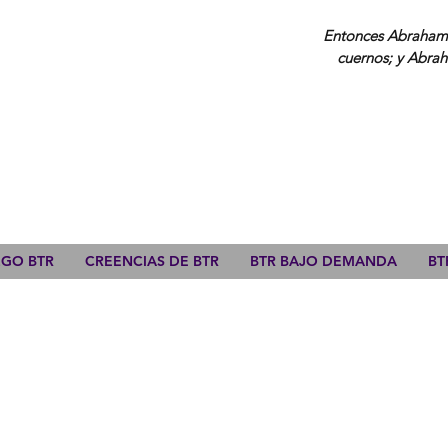
Entonces Abraham a
cuernos; y Abrah
ZGO BTR
CREENCIAS DE BTR
BTR BAJO DEMANDA
BT