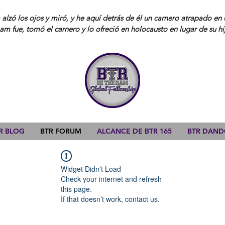
lzó los ojos y miró, y he aquí detrás de él un carnero atrapado en 
am fue, tomó el carnero y lo ofreció en holocausto en lugar de su hi
R BLOG
BTR FORUM
ALCANCE DE BTR 165
BTR DAN
Widget Didn’t Load
Check your internet and refresh
this page.
If that doesn’t work, contact us.