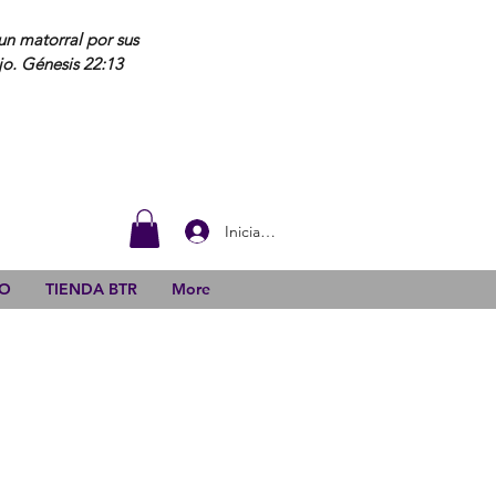
un matorral por sus
jo. Génesis 22:13
Iniciar sesión
DO
TIENDA BTR
More