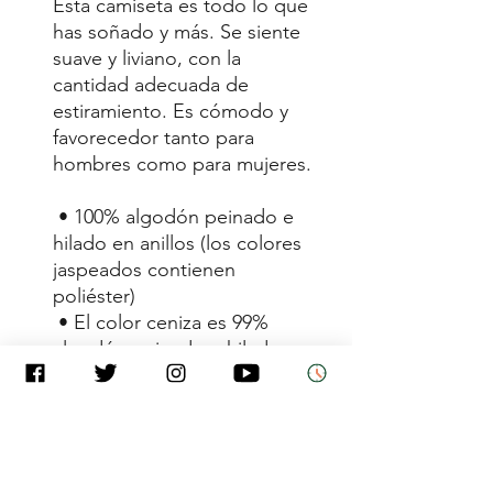
Esta camiseta es todo lo que 
has soñado y más. Se siente 
suave y liviano, con la 
cantidad adecuada de 
estiramiento. Es cómodo y 
favorecedor tanto para 
hombres como para mujeres.
 • 100% algodón peinado e 
hilado en anillos (los colores 
jaspeados contienen 
poliéster)
 • El color ceniza es 99% 
algodón peinado e hilado en 
anillos, 1% poliéster
 • Los colores jaspeados son 
52% algodón peinado e 
hilado en anillos, 48% 
poliéster