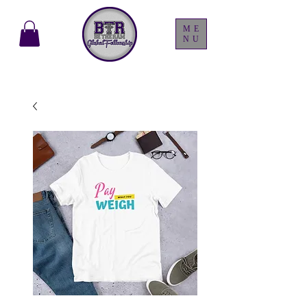
ME
NU