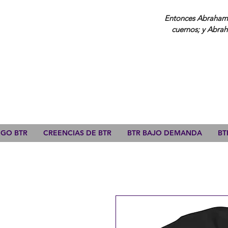
Entonces Abraham a
cuernos; y Abrah
ZGO BTR
CREENCIAS DE BTR
BTR BAJO DEMANDA
BT