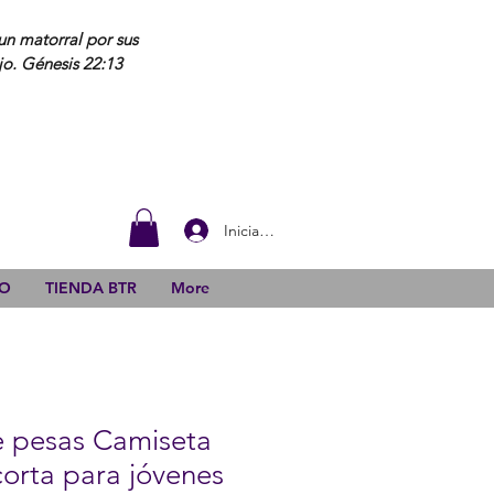
un matorral por sus
jo. Génesis 22:13
Iniciar sesión
DO
TIENDA BTR
More
e pesas Camiseta
orta para jóvenes