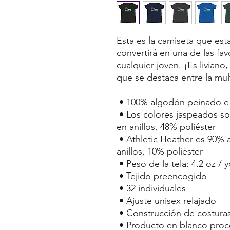
Esta es la camiseta que es
convertirá en una de las fav
cualquier joven. ¡Es liviano
que se destaca entre la mu
 • 100% algodón peinado e 
 • Los colores jaspeados son 52% algodón peinado e hilado 
en anillos, 48% poliéster
 • Athletic Heather es 90% algodón peinado e hilado en 
anillos, 10% poliéster
 • Peso de la tela: 4.2 oz / 
 • Tejido preencogido
 • 32 individuales
 • Ajuste unisex relajado
 • Construcción de costuras
 • Producto en blanco procedente de Nicaragua, EE. UU. U 