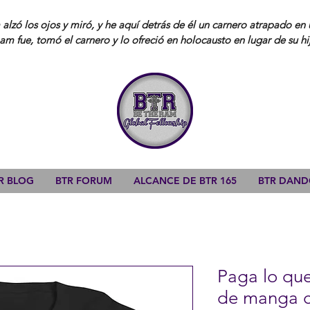
lzó los ojos y miró, y he aquí detrás de él un carnero atrapado en 
am fue, tomó el carnero y lo ofreció en holocausto en lugar de su hi
R BLOG
BTR FORUM
ALCANCE DE BTR 165
BTR DAN
Paga lo qu
de manga c