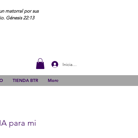
un matorral por sus
jo. Génesis 22:13
Iniciar sesión
DO
TIENDA BTR
More
IA para mi