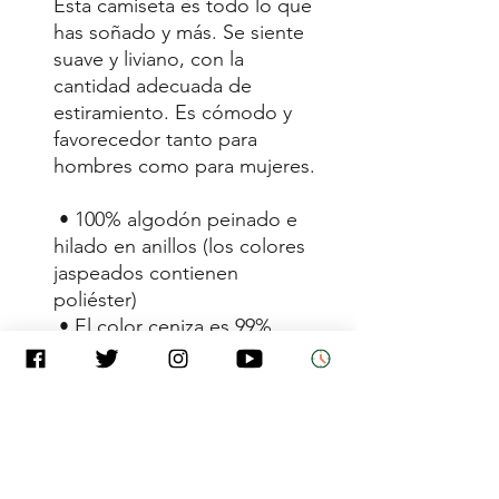
Esta camiseta es todo lo que 
has soñado y más. Se siente 
suave y liviano, con la 
cantidad adecuada de 
estiramiento. Es cómodo y 
favorecedor tanto para 
hombres como para mujeres.
 • 100% algodón peinado e 
hilado en anillos (los colores 
jaspeados contienen 
poliéster)
 • El color ceniza es 99% 
algodón peinado e hilado en 
anillos, 1% poliéster
 • Los colores jaspeados son 
52% algodón peinado e 
hilado en anillos, 48% 
poliéster