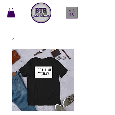
ME
NU