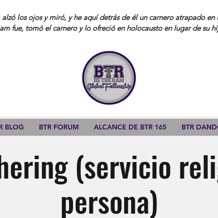
lzó los ojos y miró, y he aquí detrás de él un carnero atrapado en 
am fue, tomó el carnero y lo ofreció en holocausto en lugar de su hi
R BLOG
BTR FORUM
ALCANCE DE BTR 165
BTR DAN
ering (servicio rel
persona)