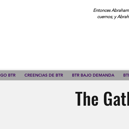
Entonces Abraham a
cuernos; y Abrah
ZGO BTR
CREENCIAS DE BTR
BTR BAJO DEMANDA
BT
The Gath