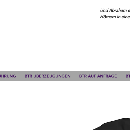
Und Abraham erh
Hörnern in eine
FÜHRUNG
BTR ÜBERZEUGUNGEN
BTR AUF ANFRAGE
B