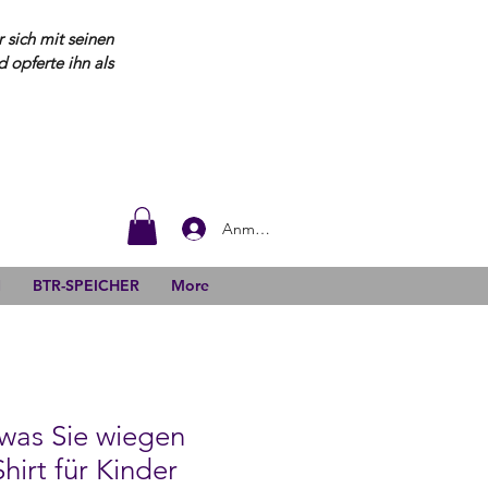
 sich mit seinen
opferte ihn als
Anmelden
N
BTR-SPEICHER
More
 was Sie wiegen
hirt für Kinder