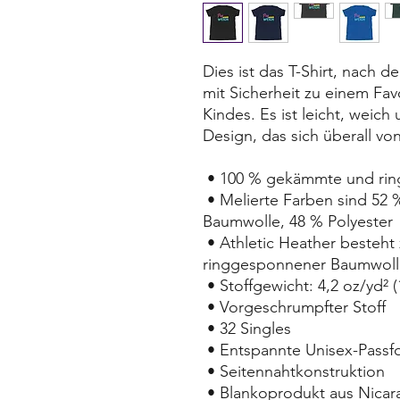
Dies ist das T-Shirt, nach 
mit Sicherheit zu einem Fav
Kindes. Es ist leicht, weic
Design, das sich überall v
 • 100 % gekämmte und r
 • Melierte Farben sind 52 % gekämmte und ringgesponnene 
Baumwolle, 48 % Polyester
 • Athletic Heather besteht zu 90 % aus gekämmter und 
ringgesponnener Baumwolle
 • Stoffgewicht: 4,2 oz/yd² 
 • Vorgeschrumpfter Stoff
 • 32 Singles
 • Entspannte Unisex-Pass
 • Seitennahtkonstruktion
 • Blankoprodukt aus Nica