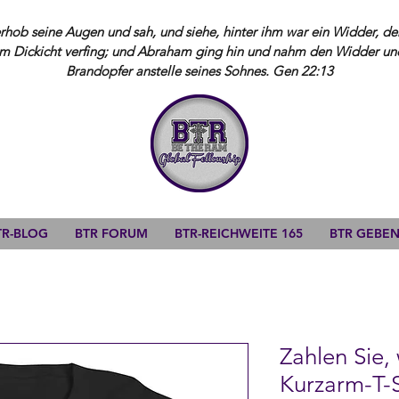
ob seine Augen und sah, und siehe, hinter ihm war ein Widder, der
m Dickicht verfing; und Abraham ging hin und nahm den Widder und 
Brandopfer anstelle seines Sohnes. Gen 22:13
TR-BLOG
BTR FORUM
BTR-REICHWEITE 165
BTR GEBE
Zahlen Sie,
Kurzarm-T-S