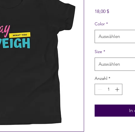
Preis
18,00 $
Color
*
Auswählen
Size
*
Auswählen
Anzahl
*
In