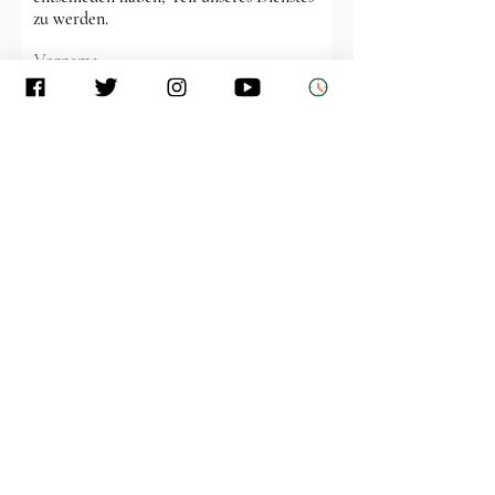
zu werden.
Vorname
Email
Adresse (einschließlich Stadt und
Bundesland)
Nachname
Mobiltelefon