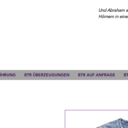
Und Abraham erh
Hörnern in eine
FÜHRUNG
BTR ÜBERZEUGUNGEN
BTR AUF ANFRAGE
B