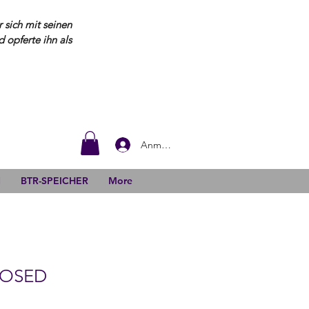
 sich mit seinen
opferte ihn als
Anmelden
N
BTR-SPEICHER
More
POSED