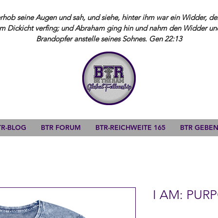
ob seine Augen und sah, und siehe, hinter ihm war ein Widder, der
m Dickicht verfing; und Abraham ging hin und nahm den Widder und 
Brandopfer anstelle seines Sohnes. Gen 22:13
TR-BLOG
BTR FORUM
BTR-REICHWEITE 165
BTR GEBE
I AM: PUR