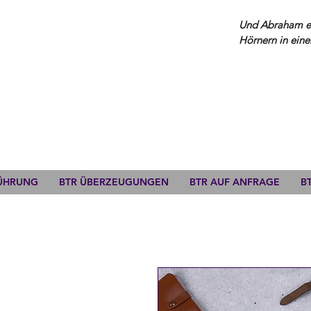
Und Abraham erh
Hörnern in eine
FÜHRUNG
BTR ÜBERZEUGUNGEN
BTR AUF ANFRAGE
B