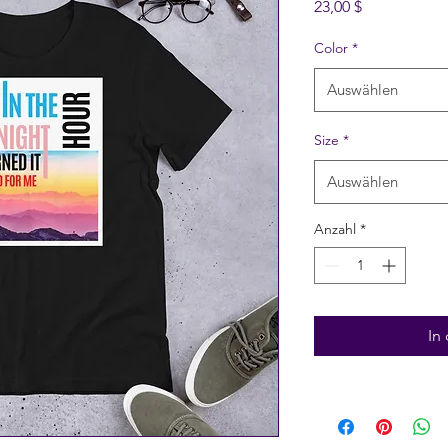
Preis
23,00 $
Color
*
Auswählen
Size
*
Auswählen
Anzahl
*
In