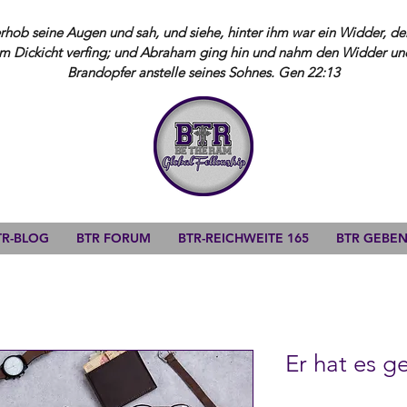
ob seine Augen und sah, und siehe, hinter ihm war ein Widder, der
m Dickicht verfing; und Abraham ging hin und nahm den Widder und 
Brandopfer anstelle seines Sohnes. Gen 22:13
TR-BLOG
BTR FORUM
BTR-REICHWEITE 165
BTR GEBE
Er hat es g