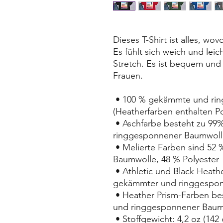
Dieses T-Shirt ist alles, wo
Es fühlt sich weich und leic
Stretch. Es ist bequem und
Frauen.
 • 100 % gekämmte und ringgesponnene Baumwolle 
(Heatherfarben enthalten Po
 • Aschfarbe besteht zu 99% aus gekämmter und 
ringgesponnener Baumwolle
 • Melierte Farben sind 52 % gekämmte und ringgesponnene 
Baumwolle, 48 % Polyester
 • Athletic und Black Heather bestehen zu 90 % aus 
gekämmter und ringgespon
 • Heather Prism-Farben bestehen zu 99 % aus gekämmter 
und ringgesponnener Baumw
 • Stoffgewicht: 4,2 oz (142