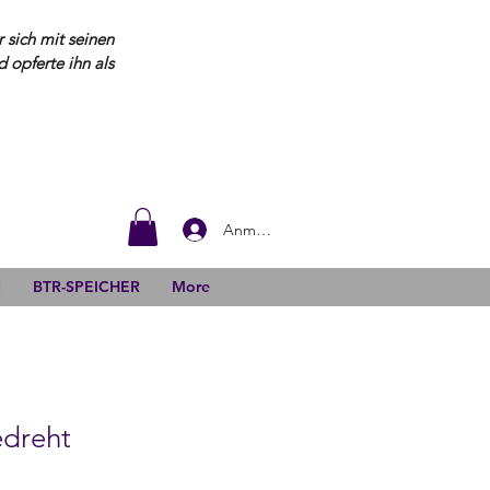
 sich mit seinen
opferte ihn als
Anmelden
N
BTR-SPEICHER
More
edreht