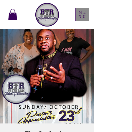
ME
NU