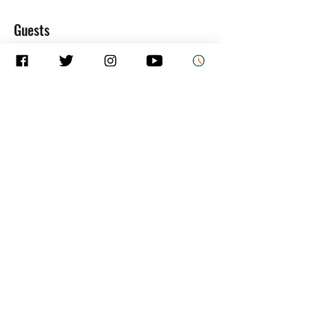
Guests
Alle ansehen
About the Event
Wir laden Sie ein, sich mit uns persönlich zu 
treffen und Gemeinschaft zu haben. Wir 
werden am Palmetto-Zugdepot sein. Das 
Stipendium beginnt um 10 Uhr, bitte 
bringen Sie einen Freund mit.
Share This Event