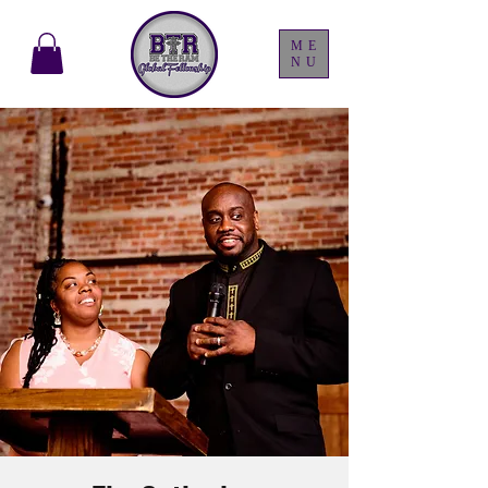
ME
NU