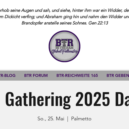
ob seine Augen und sah, und siehe, hinter ihm war ein Widder, der
m Dickicht verfing; und Abraham ging hin und nahm den Widder und 
Brandopfer anstelle seines Sohnes. Gen 22:13
TR-BLOG
BTR FORUM
BTR-REICHWEITE 165
BTR GEBE
 Gathering 2025 D
So., 25. Mai
  |  
Palmetto