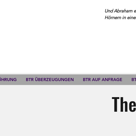
Und Abraham erh
Hörnern in eine
FÜHRUNG
BTR ÜBERZEUGUNGEN
BTR AUF ANFRAGE
B
The