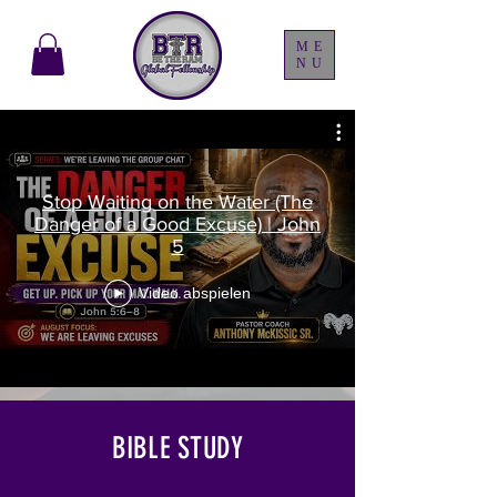
ME
NU
Stop Waiting on the Water (The
Danger of a Good Excuse) | John
5
Video abspielen
BIBLE STUDY