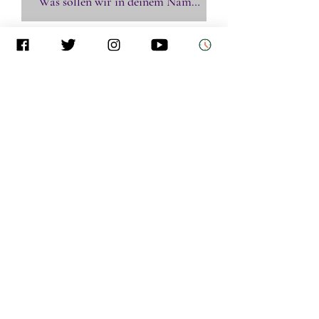
Bring mich ins Spiel!
Keine bevorstehenden
Veranstaltungen