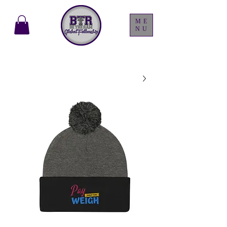
ME
NU