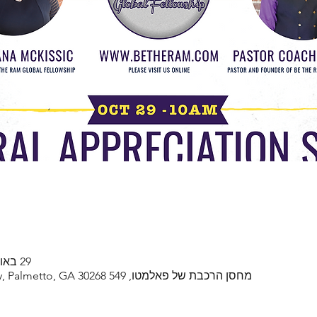
29 באוק׳ 2023, 10:00 – 12:00 GMT-4‎
מחסן הרכבת של פאלמטו, 549 Roosevelt Hwy, Palmetto, GA 30268, ארה&quot;ב