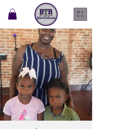
ME
NU