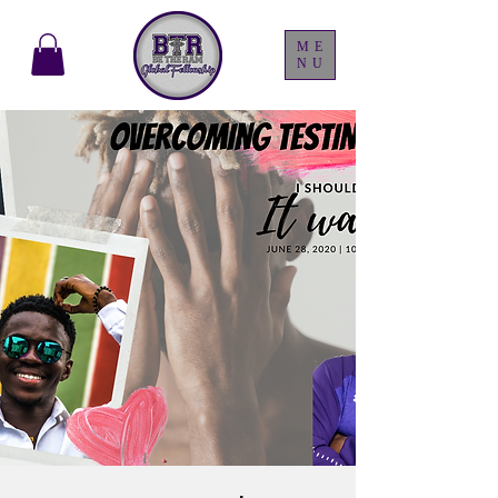
ME
NU