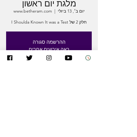
מלגת יום ראשון
יום ב׳, 13 ביולי
  |  
www.betheram.com
חלק 2 של I Shoulda Known It was a Test
ההרשמה סגורה
ראה אירועים אחרים
Time & Location
13 ביולי 2020, 10:00 – 11:00 GMT-4‎
www.betheram.com
Share This Event