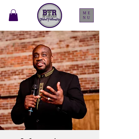
ME
NU