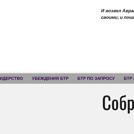
И возвел Авра
своими; и пош
ЛИДЕРСТВО
УБЕЖДЕНИЯ БТР
БТР ПО ЗАПРОСУ
БТР
Собр