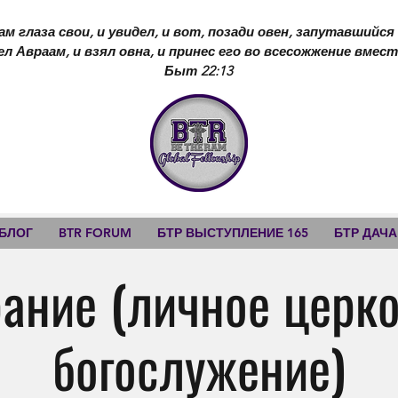
ам глаза свои, и увидел, и вот, позади овен, запутавшийся
ел Авраам, и взял овна, и принес его во всесожжение вмест
Быт 22:13
 БЛОГ
BTR FORUM
БТР ВЫСТУПЛЕНИЕ 165
БТР ДАЧА
ание (личное церк
богослужение)