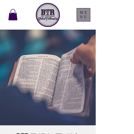
ME
NU